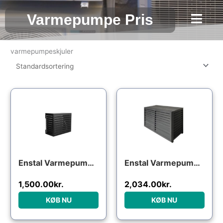
Gå
Varmepumpe Pris
til
indholdet
varmepumpeskjuler
Enstal Varmepumpeskjuler, Aluminium, Sort
Enstal Varmepumpeskjuler, Komposit, Antracitgrå
1,500.00
kr.
2,034.00
kr.
KØB NU
KØB NU