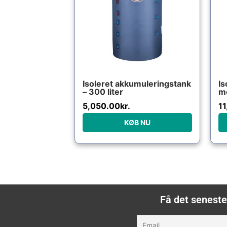
Isoleret akkumuleringstank
Is
– 300 liter
me
5,050.00
kr.
11
KØB NU
Få det seneste