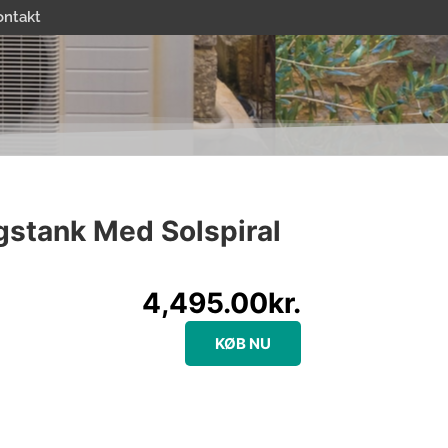
ontakt
stank Med Solspiral
4,495.00
kr.
KØB NU