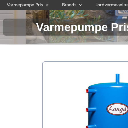
Gå
Varmepumpe Pris
Brands
Jordvarmeanlæ
til
indholdet
Varmepumpe Pri