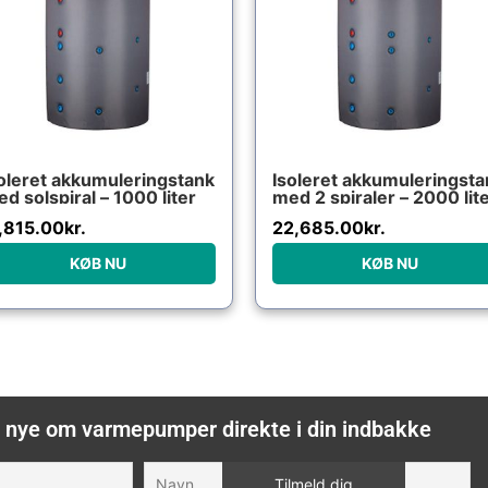
oleret akkumuleringstank
Isoleret akkumuleringsta
d solspiral – 1000 liter
med 2 spiraler – 2000 lit
,815.00
kr.
22,685.00
kr.
KØB NU
KØB NU
 nye om varmepumper direkte i din indbakke