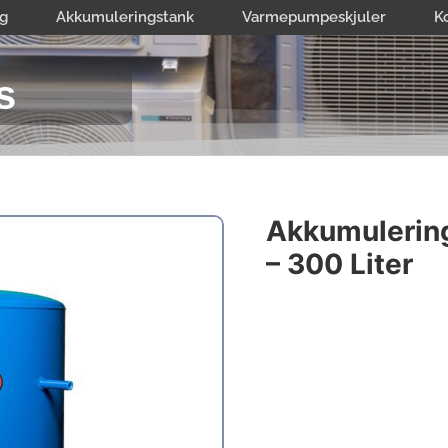
g
Akkumuleringstank
Varmepumpeskjuler
K
s
Akkumulering
– 300 Liter