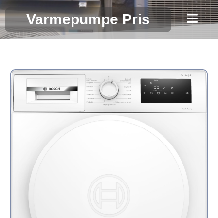
Gå
Varmepumpe Pris
til
indholdet