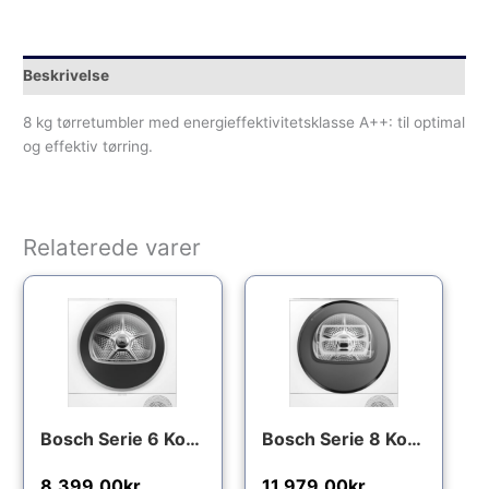
Beskrivelse
8 kg tørretumbler med energieffektivitetsklasse A++: til optimal
og effektiv tørring.
Relaterede varer
Bosch Serie 6 Kondenstørretumbler med varmepumpe 9 kg WQK2420LSN
Bosch Serie 8 Kondenstørretumbler med varmepumpe 9 kg WQB246DLSN
8,399.00
kr.
11,979.00
kr.