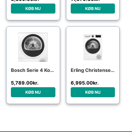
KØB NU
KØB NU
Bosch Serie 4 Kondenstørretumbler med varmepumpe 8 kg WTH85V0ISN
Erling Christensen Møbler Bosch WQG2420NSN kondenstørretumbler m/varmepumpe : Erling Christensen Møbler : Erling Christensen Møbler
5,789.00
kr.
6,995.00
kr.
KØB NU
KØB NU