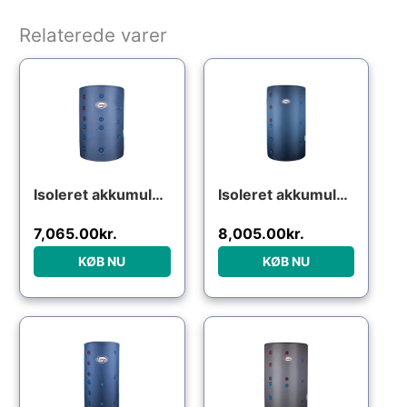
Relaterede varer
Isoleret akkumuleringstank med 2 spiraler – 300 liter
Isoleret akkumuleringstank – 750 liter
7,065.00
kr.
8,005.00
kr.
KØB NU
KØB NU