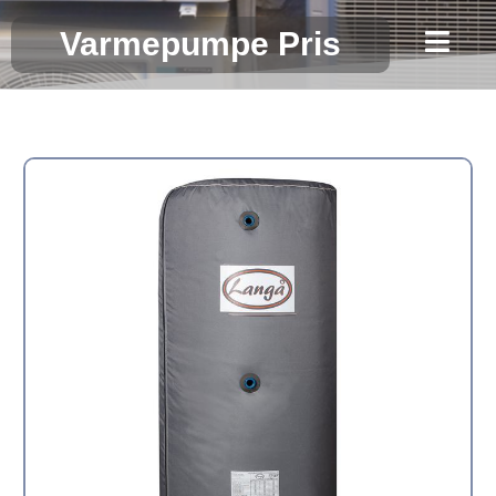
Gå
Varmepumpe Pris
til
indholdet