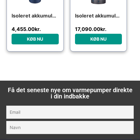
Isoleret akkumuleringstank med solspiral – 140 liter
Isoleret akkumuleringstank med sol- og sanitetsspiral – 1000 liter
4,455.00
kr.
17,090.00
kr.
KØB NU
KØB NU
Få det seneste nye om varmepumper direkte
i din indbakke