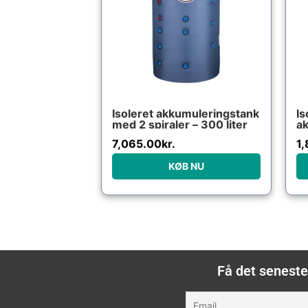
Isoleret akkumuleringstank
Is
med 2 spiraler – 300 liter
ak
li
7,065.00
kr.
1
KØB NU
Få det seneste