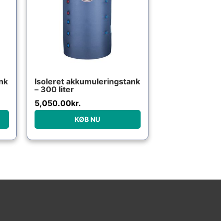
nk
Isoleret akkumuleringstank
– 300 liter
5,050.00
kr.
KØB NU