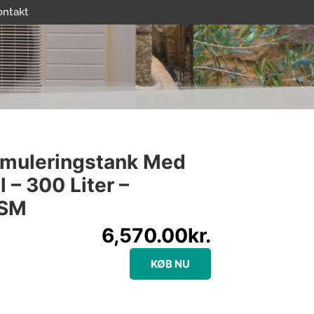
ontakt
umuleringstank Med
l – 300 Liter –
TSM
6,570.00
kr.
KØB NU