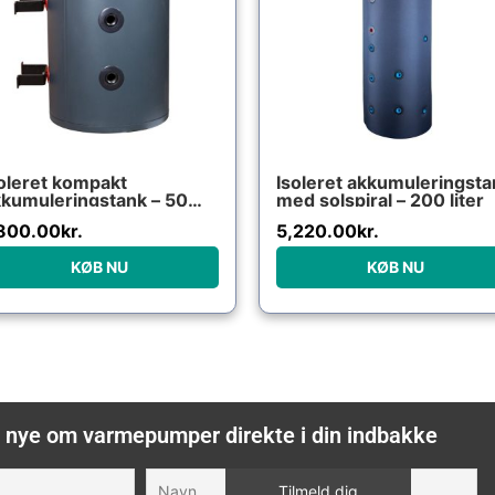
oleret kompakt
Isoleret akkumuleringsta
kumuleringstank – 50
med solspiral – 200 liter
ter – Solibuffer
,800.00
kr.
5,220.00
kr.
KØB NU
KØB NU
 nye om varmepumper direkte i din indbakke