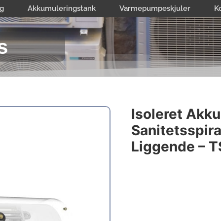
g
Akkumuleringstank
Varmepumpeskjuler
K
s
Isoleret Akk
Sanitetsspira
Liggende – 