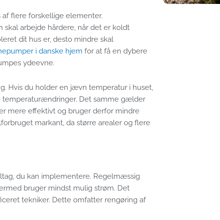
f flere forskellige elementer.
skal arbejde hårdere, når det er koldt
oleret dit hus er, desto mindre skal
rmepumper i danske hjem
for at få en dybere
epumpes ydeevne.
. Hvis du holder en jævn temperatur i huset,
e temperaturændringer. Det samme gælder
r mere effektivt og bruger derfor mindre
lforbruget markant, da større arealer og flere
tiltag, du kan implementere. Regelmæssig
 dermed bruger mindst mulig strøm. Det
ficeret tekniker. Dette omfatter rengøring af