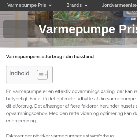
Gå
Varmepumpe Pris
Brands
Jordvarmeanlæ
til
indholdet
Varmepumpe Pri
Varmepumpens elforbrug i din husstand
Indhold
En varmepumpe er en effektiv opvarmningsløsning, der kan r
betydeligt. For at få det optimale udbytte af din varmepumpe e
dit elforbrug. Det afhænger af flere faktorer, herunder husets 
opvarmningsbehov. Med den rette viden og optimering kan du
energiregning.
Faktorer der påvirker varmepumpens strømforbrug