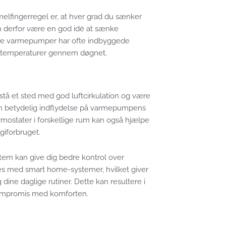
melfingerregel er, at hver grad du sænker
 derfor være en god idé at sænke
rne varmepumper har ofte indbyggede
ge temperaturer gennem døgnet.
å et sted med god luftcirkulation og være
 en betydelig indflydelse på varmepumpens
ermostater i forskellige rum kan også hjælpe
iforbruget.
stem kan give dig bedre kontrol over
s med smart home-systemer, hvilket giver
dine daglige rutiner. Dette kan resultere i
kompromis med komforten.