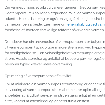
Din varmepumpes elforbrug varierer gennem året og påvirkes a
Udetemperaturen spiller en afgørende rolle, da varmepumpen 
udenfor. Husets isolering er også en vigtig faktor – jo bedre is
varmepumpen arbejde. Læs mere om
energiforbrug ved va
forståelse af, hvordan forskellige faktorer påvirker din varm
Derudover har din anvendelse af varmepumpen stor betydning
vil varmepumpen typisk bruge mindre strøm end ved hyppig
for vedligeholdelse – en velvedligeholdt varmepumpe arbejde
strøm. Husets størrelse og antallet af beboere påvirker også e
personer typisk kræver mere opvarmning.
Optimering af varmepumpens effektivitet
For at minimere din varmepumpes strømforbrug er der flere 
servicering af varmepumpen sikrer, at den kører optimalt og
anbefales at få udført service mindst én gang årligt af en certi
filtre, kontrol af kølemiddel og generel funktionstest.