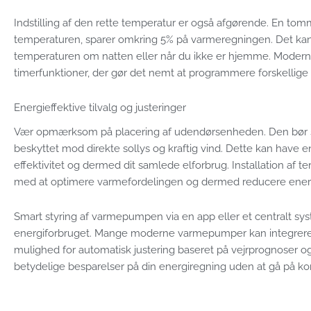
Indstilling af den rette temperatur er også afgørende. En tom
temperaturen, sparer omkring 5% på varmeregningen. Det kan
temperaturen om natten eller når du ikke er hjemme. Mode
timerfunktioner, der gør det nemt at programmere forskelli
Energieffektive tilvalg og justeringer
Vær opmærksom på placering af udendørsenheden. Den bør st
beskyttet mod direkte sollys og kraftig vind. Dette kan have
effektivitet og dermed dit samlede elforbrug. Installation af t
med at optimere varmefordelingen og dermed reducere energ
Smart styring af varmepumpen via en app eller et centralt sy
energiforbruget. Mange moderne varmepumper kan integrere
mulighed for automatisk justering baseret på vejrprognoser og 
betydelige besparelser på din energiregning uden at gå på 