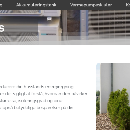
g
Akkumuleringstank
Varmepumpeskjuler
K
s
educere din husstands energiregning
r det vigtigt at forstå, hvordan den påvirker
størrelse, isoleringsgrad og dine
 opnå betydelige besparelser på din