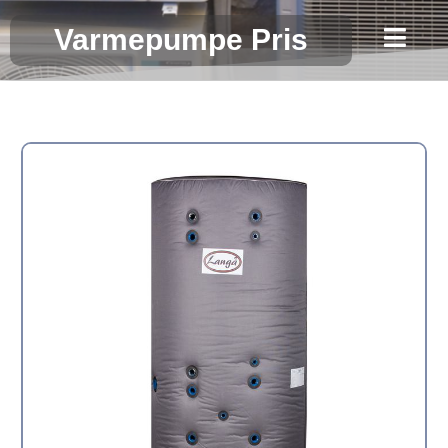
Gå
Varmepumpe Pris
til
indholdet