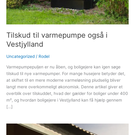
Tilskud til varmepumpe også i
Vestjylland
Uncategorized
/
Rodel
Varmepumpepuljen er nu åben, og boligejere kan igen søge
tilskud til nye varmepumper. For mange husejere betyder det,
at skiftet til en mere moderne varmeløsning pludselig bliver
langt mere overkommeligt økonomisk. Denne artikel giver et
overblik over tilskuddet, hvad der gælder for boliger under 400
m², og hvordan boligejere i Vestjylland kan få hjælp gennem
[…]
Read More »
Varmepumpe
priser