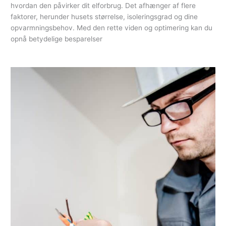
hvordan den påvirker dit elforbrug. Det afhænger af flere
faktorer, herunder husets størrelse, isoleringsgrad og dine
opvarmningsbehov. Med den rette viden og optimering kan du
opnå betydelige besparelser
Read More »
Find
en
lokal
elektriker
der
kan
montere
en
varmepumpe
for
dig