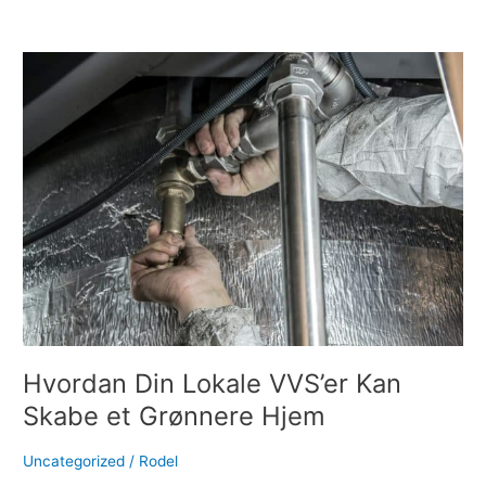
Read More »
Hvordan
Din
Lokale
VVS’er
Kan
Skabe
et
Grønnere
Hjem
Hvordan Din Lokale VVS’er Kan
Skabe et Grønnere Hjem
Uncategorized
/
Rodel